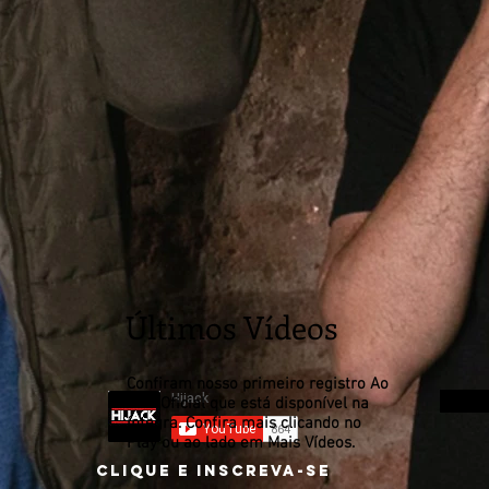
Últimos Vídeos
Confiram nosso primeiro registro Ao
Vivo Oficial que está disponível na
íntegra. Confira mais clicando no
Play ou ao lado em Mais Vídeos.
Clique e inscreva-se