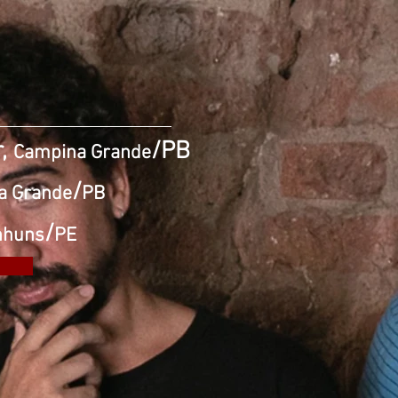
r,
/PB
Campina Grande
/
a Grande
PB
/
nhuns
PE